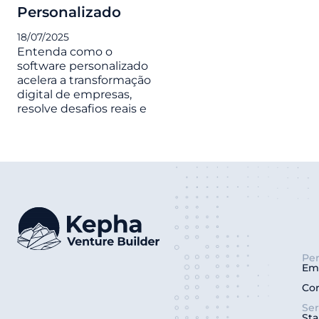
Personalizado
18/07/2025
Entenda como o
software personalizado
acelera a transformação
digital de empresas,
resolve desafios reais e
Per
Em
Co
Ser
Sta