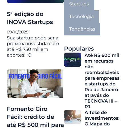
Startups
5ª edição do
Tecnologia
INOVA Startups
Tendências
09/10/2025
Sua startup pode ser a
próxima investida com
Populares
até R$ 750 mil em
aportes! O
Até R$ 600 mil
em recursos
não
reembolsáveis
para empresas
e startups do
Rio de Janeiro
através do
TECNOVA III –
RJ
Fomento Giro
A Tese de
Fácil: crédito de
Investimentos:
O Mapa do
até R$ 500 mil para