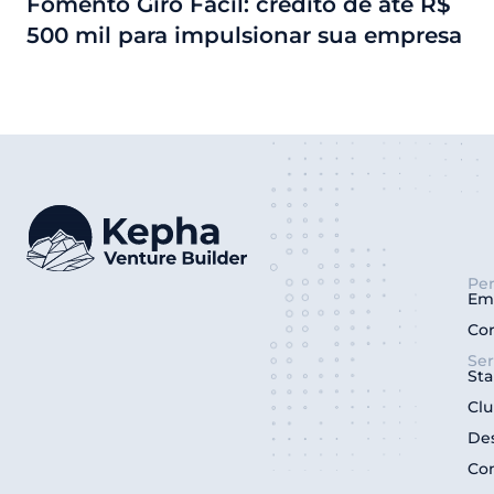
Fomento Giro Fácil: crédito de até R$
500 mil para impulsionar sua empresa
Per
Em
Co
Ser
Sta
Clu
De
Co