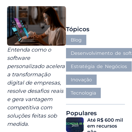
Tópicos
Blog
Entenda como o
Desenvolvimento de sof
software
personalizado acelera
Estratégia de Negócios
a transformação
Inovação
digital de empresas,
resolve desafios reais
Tecnologia
e gera vantagem
competitiva com
Populares
soluções feitas sob
Até R$ 600 mil
medida.
em recursos
não