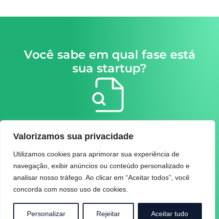
Você sabe em qual fase está
sua startup?
1. Ideação
Valorizamos sua privacidade
Concepção do produto ou serviço e
criação da startup.
Utilizamos cookies para aprimorar sua experiência de
navegação, exibir anúncios ou conteúdo personalizado e
analisar nosso tráfego. Ao clicar em “Aceitar todos”, você
concorda com nosso uso de cookies.
2. Validação
Personalizar
Rejeitar
Aceitar tudo