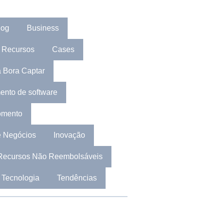
log
Business
 Recursos
Cases
 Bora Captar
ento de software
omento
e Negócios
Inovação
Recursos Não Reembolsáveis
Tecnologia
Tendências