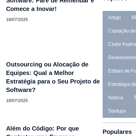
Software: Pare de Remendar e
Comece a Inovar!
Artigo
B
18/07/2025
Captação de
Clube Kepha
Desenvolvim
Outsourcing ou Alocação de
Editais de F
Equipes: Qual a Melhor
Estratégia para o Seu Projeto de
Estratégia d
Software?
Notícia
18/07/2025
Startups
Além do Código: Por que
Populares