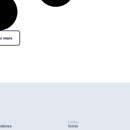
r mais
Links
edores
Início