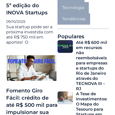
5ª edição do
Tecnologia
INOVA Startups
Tendências
09/10/2025
Sua startup pode ser a
próxima investida com
Populares
até R$ 750 mil em
aportes! O
Até R$ 600 mil
em recursos
não
reembolsáveis
para empresas
e startups do
Rio de Janeiro
através do
TECNOVA III –
RJ
Fomento Giro
A Tese de
Fácil: crédito de
Investimentos:
O Mapa do
até R$ 500 mil para
Tesouro para
impulsionar sua
Startups em