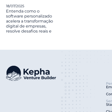
18/07/2025
Entenda como o
software personalizado
acelera a transformação
digital de empresas,
resolve desafios reais e
Per
Em
Co
Ser
Sta
Clu