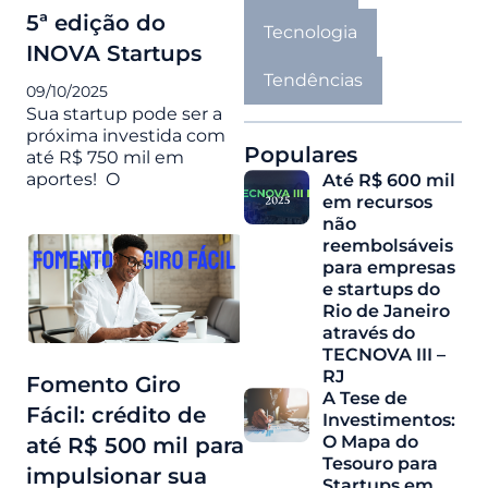
5ª edição do
Tecnologia
INOVA Startups
Tendências
09/10/2025
Sua startup pode ser a
próxima investida com
Populares
até R$ 750 mil em
aportes! O
Até R$ 600 mil
em recursos
não
reembolsáveis
para empresas
e startups do
Rio de Janeiro
através do
TECNOVA III –
RJ
Fomento Giro
A Tese de
Fácil: crédito de
Investimentos:
O Mapa do
até R$ 500 mil para
Tesouro para
impulsionar sua
Startups em