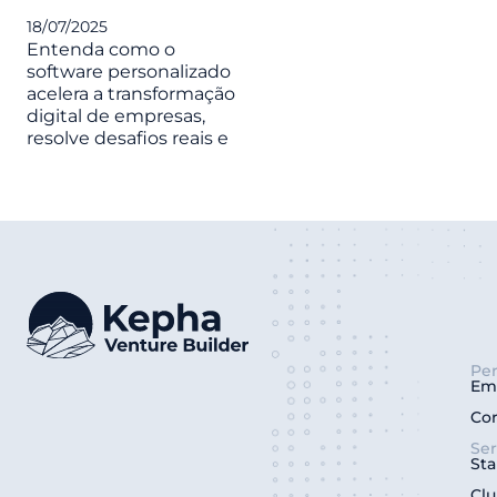
18/07/2025
Entenda como o
software personalizado
acelera a transformação
digital de empresas,
resolve desafios reais e
Per
Em
Co
Ser
Sta
Clu