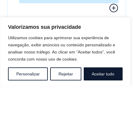
Valorizamos sua privacidade
Utilizamos cookies para aprimorar sua experiência de
navegação, exibir anúncios ou conteúdo personalizado e
analisar nosso tráfego. Ao clicar em “Aceitar todos”, você
concorda com nosso uso de cookies.
Empreendedores
Soluções completas para empreendedores e
Personalizar
Rejeitar
Aceitar tudo
startups que desejam alcançar resultados
consistentes e crescer de forma sustentável
através de estratégias inovadoras e
personalizadas.
Serviços:
Concepção
Captação de
Desenvolvimento
de Negócios
Recursos
de Software