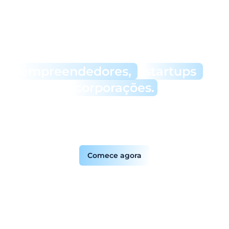
Serviços robustos que integram
tecnologia, conhecimento e
conexões para
empreendedores,
startups
e
corporações.
Transforme projetos em negócios viáveis com a
cocriação estratégica, desenvolvimento de software
personalizado, captação de recursos e acesso a startups
estratégicas.
Comece agora