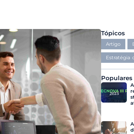
Tópicos
Artigo
Estratégia
Populares
A
r
s
a
A
d