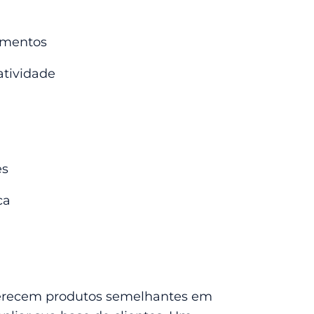
rimentos
atividade
es
ica
s
ferecem produtos semelhantes em