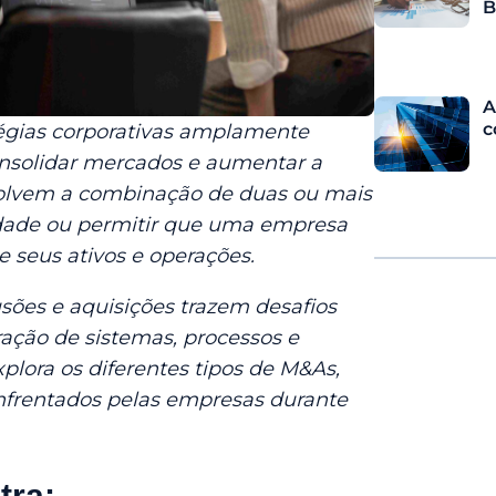
B
A
c
tégias corporativas amplamente
consolidar mercados e aumentar a
volvem a combinação de duas ou mais
dade ou permitir que uma empresa
e seus ativos e operações.
usões e aquisições trazem desafios
ração de sistemas, processos e
xplora os diferentes tipos de M&As,
nfrentados pelas empresas durante
tra: