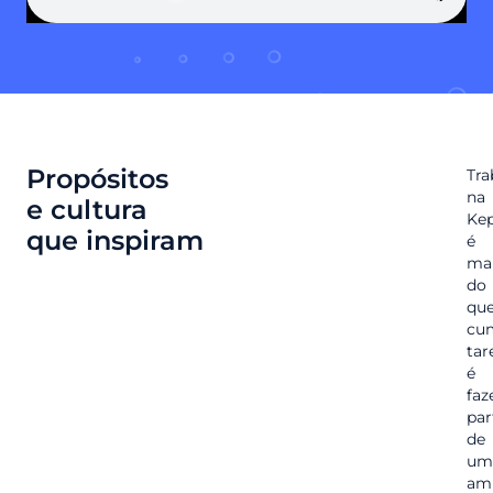
Propósitos
Tra
na
e cultura
Ke
que inspiram
é
ma
do
qu
cu
tar
é
faz
par
de
um
am