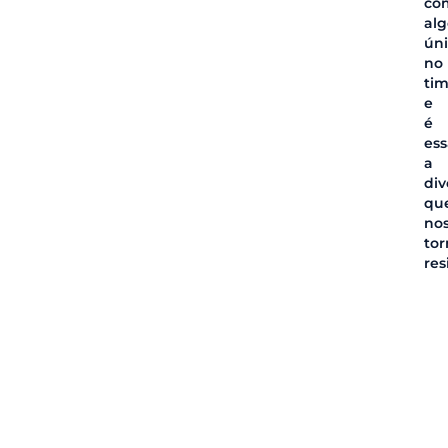
co
alg
ún
no
tim
e
é
ess
a
div
qu
no
tor
res